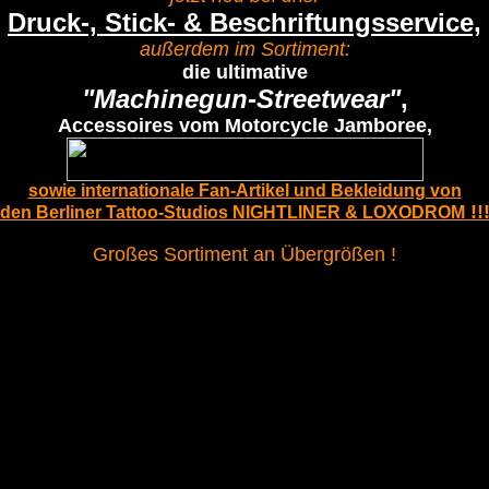
Druck-, Stick- & Beschriftungsservice,
außerdem
im Sortiment:
die ultimative
"Machinegun-Streetwear"
,
Accessoires vom Motorcycle Jamboree,
sowie internationale Fan-Artikel und Bekleidung von
!!
den Berliner Tattoo-Studios NIGHTLINER & LOXODROM
Großes Sortiment an Übergrößen !
e, hosen, Gürtel, Handwerker, Handwerkergürtel, Stringtanga, String, Tanga, Boxershorts, Retros
oots, Magnum, Hi Tech, HiTech, Hi-Tech, High-Tech, High Tech, Hightech, Security, Securitybekle
othic, s/m, S/M, clothing, streetwear, germany, deutschland, europe, punk, oi, skin, skins, Hygiene
 Regenschutzbekleidung, Schürze, Kasak, Kinderbekleidung, Kinderlatzhose, Kinderoverall, Kin
oodland, desert, flecktarn, Ranger, rangers, Weste, Westen, T-Shirt, t-shirt, Tank Top, tank top
eruestbau, gerüst, geruest, rüster, ruester, kasack, praxis, fussball, fußball, weltmeisterschaft, F
fun-shirt, druck, flexdruck, flockdruck, beschriftung, folienbeschriftungen, textildruck