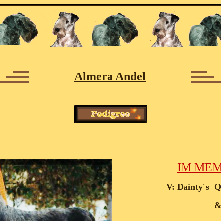
Almera Andel
IM ME
V: Dainty´s Q