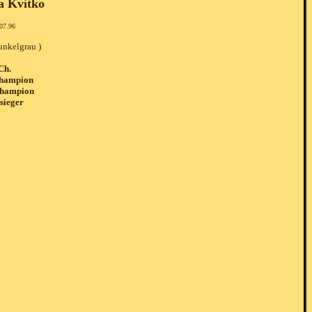
 Kvitko
07.96
unkelgrau )
 Ch.
Champion
Champion
sieger