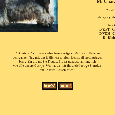
M: Chara
WT: 27.
( darkgrey/ d
Int -
D/KFT - 
D/VDH - 
D - Klub
"
Schröder " - unsere kleine Nervensäge - möchte am liebsten
den ganzen Tag mit uns Bällchen spielen. Dem Ball nachzujagen
bringt ihr die größte Freude. Sie ist genauso anhänglich
wie alle unsere Ceskys. Wir haben mit ihr viele lustige Stunden
auf unseren Reisen erlebt.