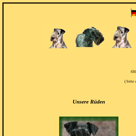
st
( bitte
Unsere Rüden