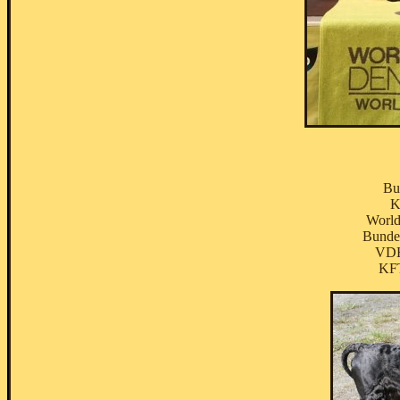
Bu
K
World
Bundes
VDH
KFT