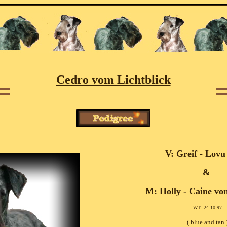
Cedro vom Lichtblick
V: Greif - Lov
&
M: Holly - Caine vo
WT: 24.10.97
( blue and tan 