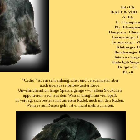
Int - Ch.
D/KFT & VDH - 
A - Ch.
L - Champion
PL - Champio
Hungaria - Cham
Europasieger F
Europasieger 
Klubsieger D
Bundessieger 
Interra - Siege
Klub-Jgd- Siege
D- Jgd - Ch.
PL - 0
" Cedro " ist ein sehr anhänglicher und verschmuster, aber
auch überaus selbstbewusster Rüde.
Unwahrscheinlich lange Sparziergänge - vor allem Stöckchen
apportieren, auch aus dem Wasser, bringt ihm viel Spaß.
Er verträgt sich bestens mit unserem Rudel, auch mit den Rüden.
Wenn es auf Reisen geht, ist er nicht mehr zu halten.