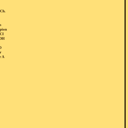
Ch.
n
pion
CI
VDH
D
r
r A