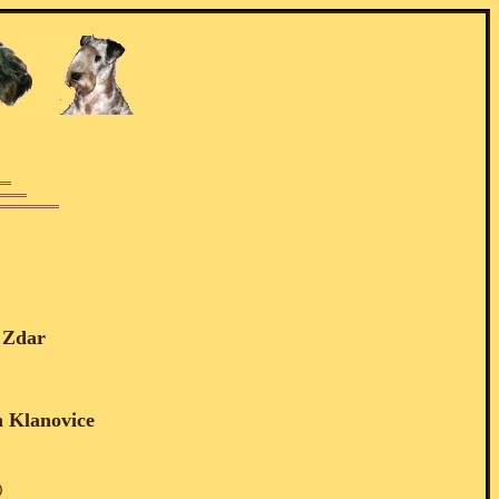
u Zdar
n Klanovice
)