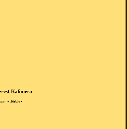
"
erest Kalimera
nnt: - Hörbie -