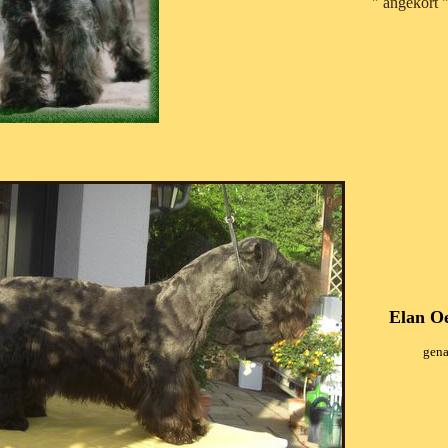
" angekört 
Elan O
gena